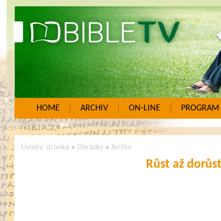
HOME
ARCHIV
ON-LINE
PROGRAM
Úvodní stránka
»
Obrázky
»
Archiv
Růst až dorůs