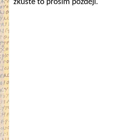
zkuste to prosím později.