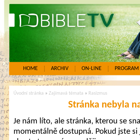
HOME
ARCHIV
ON-LINE
PROGRAM
Úvodní stránka
»
Zajímavá témata
»
Rasizmus
Stránka nebyla n
Je nám líto, ale stránka, kterou se sna
momentálně dostupná. Pokud jste si j