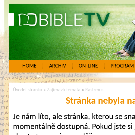
HOME
ARCHIV
ON-LINE
PROGRAM
Úvodní stránka
»
Zajímavá témata
»
Rasizmus
Stránka nebyla n
Je nám líto, ale stránka, kterou se sna
momentálně dostupná. Pokud jste si j