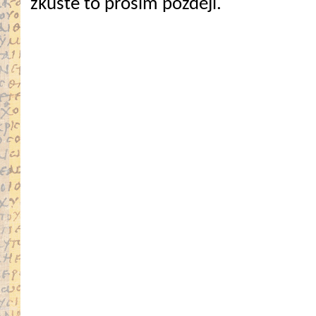
zkuste to prosím později.