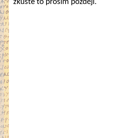
zkuste to prosím později.