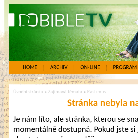
HOME
ARCHIV
ON-LINE
PROGRAM
Úvodní stránka
»
Zajímavá témata
»
Rasizmus
Stránka nebyla n
Je nám líto, ale stránka, kterou se sna
momentálně dostupná. Pokud jste si j