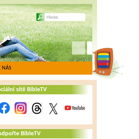
 NÁS
ciální sítě BibleTV
odpořte BibleTV