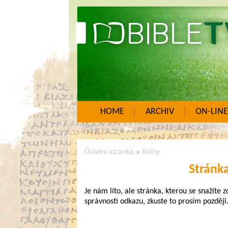
HOME
ARCHIV
ON-LINE
Úvodní stránka
»
Knihy
Stránk
Je nám líto, ale stránka, kterou se snažíte 
správností odkazu, zkuste to prosím později