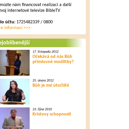
mozte nám financovat realizaci a další
zvoj internetové televize BibleTV
slo účtu:
1725482339 / 0800
ce informací >>>
joblíbenější
17. listopadu 2012
Očekává od nás Bůh
přímluvné modlitby?
25. února 2012
Bůh je mé útočiště
23. října 2010
Kristovy schopnosti