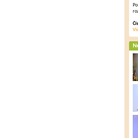
Po
ro
Čí
Ví
Ne