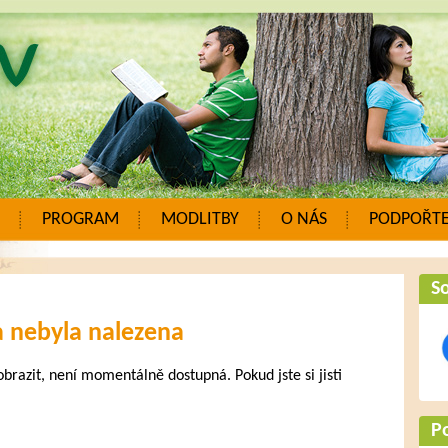
PROGRAM
MODLITBY
O NÁS
PODPOŘTE
So
a nebyla nalezena
zobrazit, není momentálně dostupná. Pokud jste si jisti
.
P