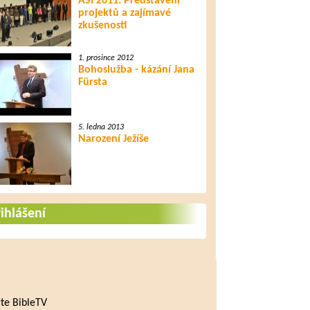
ASI 2011: Představení
projektů a zajímavé
zkušenosti
1. prosince 2012
Bohoslužba - kázání Jana
Fürsta
5. ledna 2013
Narození Ježíše
ihlášení
te BibleTV