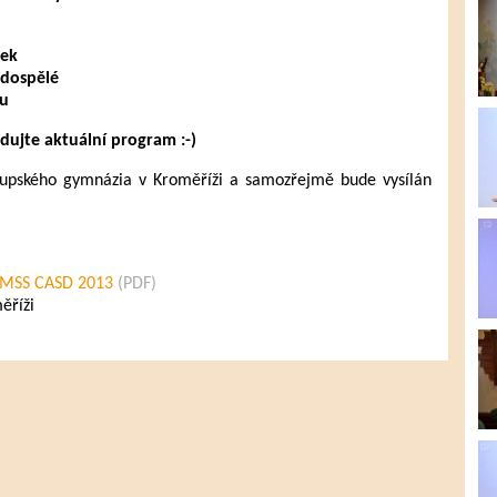
ček
 dospělé
hu
ujte aktuální program :-)
upského gymnázia v Kroměříži a samozřejmě bude vysílán
n MSS CASD 2013
(PDF)
ěříži