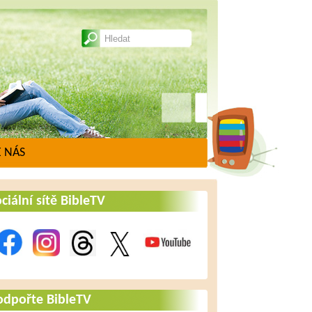
 NÁS
ciální sítě BibleTV
odpořte BibleTV