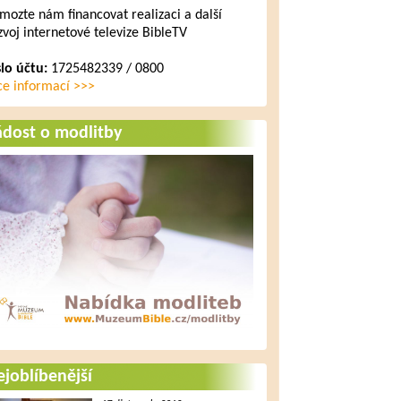
mozte nám financovat realizaci a další
zvoj internetové televize BibleTV
slo účtu:
1725482339 / 0800
ce informací >>>
ádost o modlitby
joblíbenější