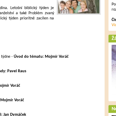
Po
ina. Letošní biblický týden je
ro
nželství a také Problém zvaný
ický týden prioritně zacílen na
Čí
Ví
Ž
o týdne -
Úvod do tématu: Mojmír Voráč
dy: Pavel Raus
ojmír Voráč
: Mojmír Voráč
Ne
ně: Jan Dymáček