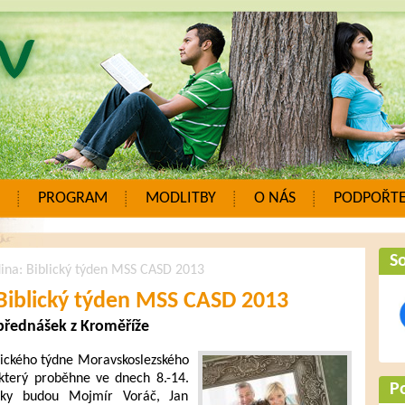
PROGRAM
MODLITBY
O NÁS
PODPOŘTE
So
ina: Biblický týden MSS CASD 2013
 Biblický týden MSS CASD 2013
přednášek z Kroměříže
lického týdne Moravskoslezského
který proběhne ve dnech 8.-14.
P
íky budou Mojmír Voráč, Jan