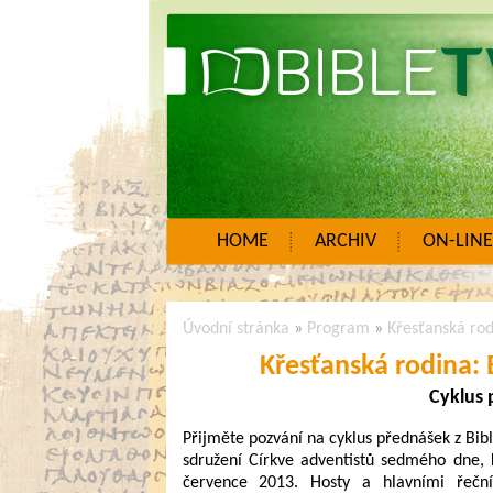
HOME
ARCHIV
ON-LINE
Úvodní stránka
»
Program
»
Křesťanská rod
Křesťanská rodina:
Cyklus 
Přijměte pozvání na cyklus přednášek z Bib
sdružení Církve adventistů sedmého dne, 
července 2013. Hosty a hlavními řečn