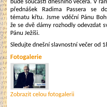
bude součástí dnešního večera. V rám
přednášek Radima Passera se d
tématu křtu. Jsme vděční Pánu Boh
že se dvě dámy rozhodly odevzdat sv
Pánu Ježíši.
Sledujte dnešní slavnostní večer od 1
Fotogalerie
Zobrazit celou fotogalerii