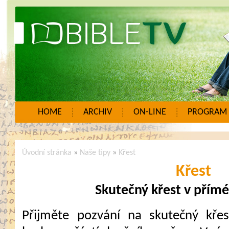
HOME
ARCHIV
ON-LINE
PROGRAM
Úvodní stránka
»
Naše tipy
»
Křest
Křest
Skutečný křest v přím
Přijměte pozvání na skutečný křes