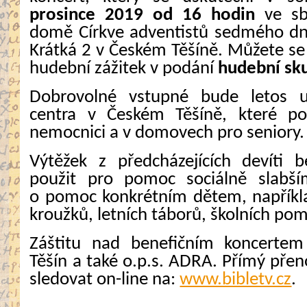
prosince 2019 od 16 hodin
ve sb
domě Církve adventistů sedmého dn
Krátká 2 v Českém Těšíně. Můžete se 
hudební zážitek v podání
hudební sku
Dobrovolné vstupné bude letos u
centra v Českém Těšíně, které po
nemocnici a v domovech pro seniory.
Výtěžek z předcházejících devíti b
použit pro pomoc sociálně slabš
o pomoc konkrétním dětem, napříkl
kroužků, letních táborů, školních po
Záštitu nad benefičním koncerte
Těšín a také o.p.s. ADRA. Přímý př
sledovat on-line na:
www.bibletv.cz
.