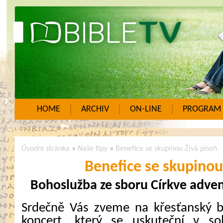
HOME
ARCHIV
ON-LINE
PROGRAM
Úvodní stránka
»
Naše tipy
»
Benefice se skupinou Živá píseň
Benefice se skupinou
Bohoslužba ze sboru Církve adven
Srdečně Vás zveme na křesťanský b
koncert, který se uskuteční v 