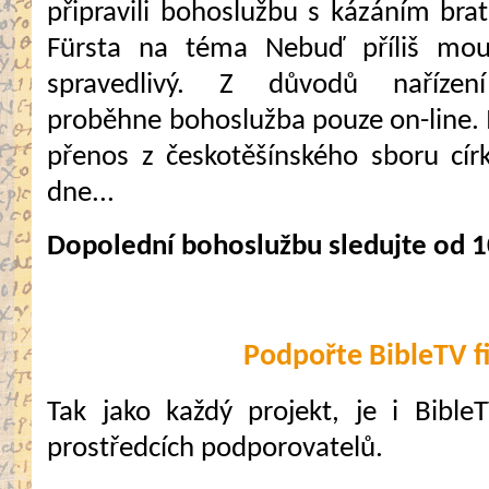
připravili bohoslužbu s kázáním bratr
Fürsta na téma Nebuď příliš mou
spravedlivý. Z důvodů nařízen
proběhne bohoslužba pouze on-line. 
přenos z českotěšínského sboru cí
dne...
Dopolední bohoslužbu sledujte od 1
Podpořte BibleTV f
Tak jako každý projekt, je i Bible
prostředcích podporovatelů.