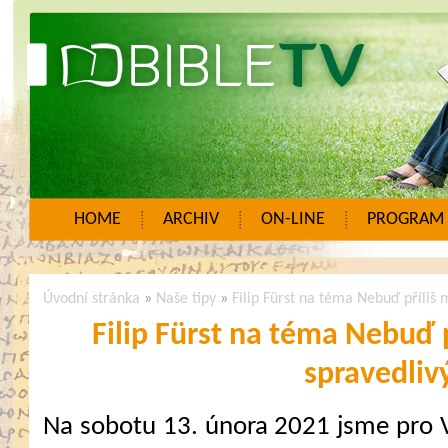
HOME
ARCHIV
ON-LINE
PROGRAM
Úvodní stránka
»
Naše tipy
»
Filip Fürst na téma Nebuď příliš 
Filip Fürst na téma Nebuď 
spravedliv
Na sobotu 13. února 2021 jsme pro 