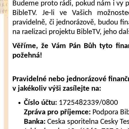
Budeme proto rádi, pokud nám i vy 
BibleTV. Je-li ve Vašich možnost
pravidelně, či jednorázově, budou fi
na raelizaci projektu BibleTV, jeho dal
Věříme, že Vám Pán Bůh tyto fina
požehná!
Pravidelné nebo jednorázové finanč
v jakékoliv výši zasílejte na:
Číslo účtu:
1725482339/0800
Zpráva pro příjemce:
Podpora Bi
Banka:
Ceska sporitelna Cesky Tes