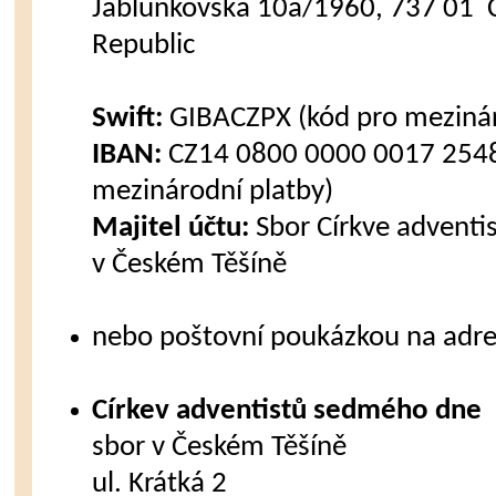
Jablunkovska 10a/1960, 737 01 C
Republic
Swift:
GIBACZPX (kód pro mezinár
IBAN:
CZ14 0800 0000 0017 2548
mezinárodní platby)
Majitel účtu:
Sbor Církve advent
v Českém Těšíně
nebo poštovní poukázkou na adre
Církev adventistů sedmého dne
sbor v Českém Těšíně
ul. Krátká 2