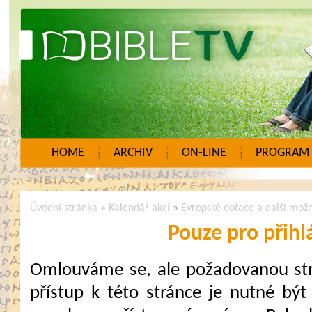
HOME
ARCHIV
ON-LINE
PROGRAM
Úvodní stránka
»
Kalendář akcí
»
Evropské dotace a další mož
Pouze pro přihl
Omlouváme se, ale požadovanou strá
přístup k této stránce je nutné být