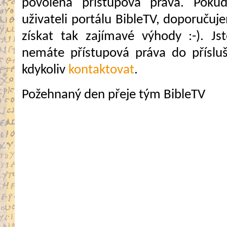
povolena přístupová práva. Pokud
uživateli portálu BibleTV, doporuč
získat tak zajímavé výhody :-). Jste
nemáte přístupová práva do přísluš
kdykoliv
kontaktovat
.
Požehnaný den přeje tým BibleTV