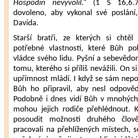
Hospodin nevyvolil.“
(1 S 16,6.7.
dovoleno, aby vykonal své poslání,
Davida.
Starší bratři, ze kterých si chtě
potřebné vlastnosti, které Bůh po
vládce svého lidu. Pyšní a sebevědom
tomu, kterého si příliš nevážili. On 
upřímnost mládí. I když se sám nep
Bůh ho připravil, aby nesl odpověd
Podobně i dnes vidí Bůh v mnohých
mohou jejich rodiče přehlédnout. 
posoudit možnosti druhého člově
pracovali na přehlížených místech, s