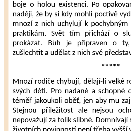
boje o holou existenci. Po opakova
naději, že by si kdy mohli poctivě vyd
mnozí z nich uchylují k pochybným
praktikám. Svět tím přichází o s
prokázat. Bůh je připraven o ty,
zušlechtit a udělat z nich své představ
*****
Mnozí rodiče chybují, dělají-li velké r
svých dětí. Pro nadané a schopné d
téměř jakoukoli oběť, jen aby mu zajis
Stejnou příležitost ale nejsou oc
nepovažují za tolik slibné. Domnívají
životních povinností není třeba vyšší 