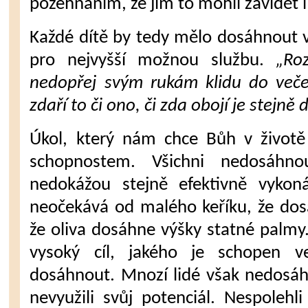
požehnáním, že jim to mohli závidět i
Každé dítě by tedy mělo dosáhnout vz
pro nejvyšší možnou službu.
„Ro
nedopřej svým rukám klidu do veče
zdaří to či ono, či zda obojí je stejně 
Úkol, který nám chce Bůh v životě
schopnostem. Všichni nedosáhno
nedokážou stejně efektivně vykoná
neočekává od malého keříku, že dosá
že oliva dosáhne výšky statné palmy.
vysoký cíl, jakého je schopen 
dosáhnout. Mnozí lidé však nedosáh
nevyužili svůj potenciál. Nespoleh