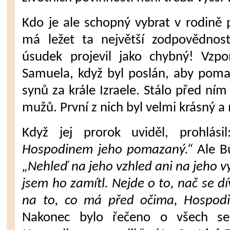
Kdo je ale schopný vybrat v rodině p
má ležet ta největší zodpovědnost
úsudek projevil jako chybný! Vzp
Samuela, když byl poslán, aby poma
synů za krále Izraele. Stálo před n
mužů. První z nich byl velmi krásný a
Když jej prorok uviděl, prohlási
Hospodinem jeho pomazaný.“
Ale B
„Nehleď na jeho vzhled ani na jeho v
jsem ho zamítl. Nejde o to, nač se dí
na to, co má před očima, Hospodin
Nakonec bylo řečeno o všech se