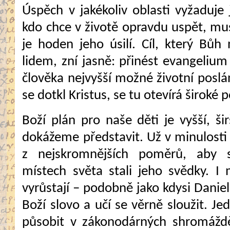
Úspěch v jakékoliv oblasti vyžaduje j
kdo chce v životě opravdu uspět, musí
je hoden jeho úsilí. Cíl, který Bů
lidem, zní jasně: přinést evangelium
člověka nejvyšší možné životní poslá
se dotkl Kristus, se tu otevírá široké 
Boží plán pro naše děti je vyšší, šir
dokážeme představit. Už v minulosti
z nejskromnějších poměrů, aby s
místech světa stali jeho svědky. I
vyrůstají – podobně jako kdysi Danie
Boží slovo a učí se věrně sloužit.
působit v zákonodárných shromáždě