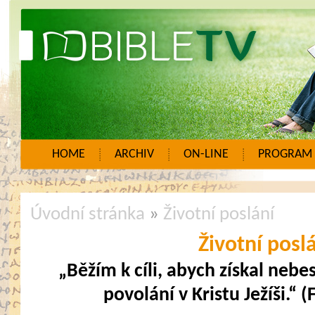
HOME
ARCHIV
ON-LINE
PROGRAM
Úvodní stránka
»
Životní poslání
Životní posl
„Běžím k cíli, abych získal nebes
povolání v Kristu Ježíši.“ 