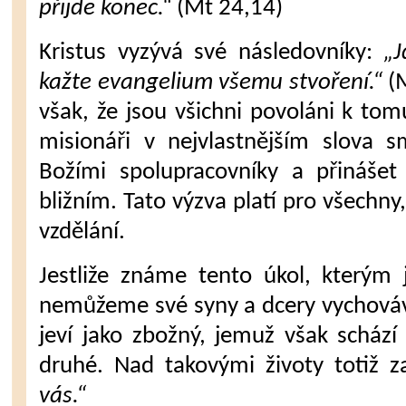
přijde konec.“
(Mt 24,14)
Kristus vyzývá své následovníky:
„J
kažte evangelium všemu stvoření.“
(M
však, že jsou všichni povoláni k tom
misionáři v nejvlastnějším slova 
Božími spolupracovníky a přináše
bližním. Tato výzva platí pro všechn
vzdělání.
Jestliže známe tento úkol, kterým 
nemůžeme své syny a dcery vychovávat
jeví jako zbožný, jemuž však scház
druhé. Nad takovými životy totiž z
vás.“