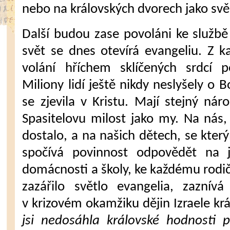
nebo na královských dvorech jako svě
Další budou zase povoláni ke službě
svět se dnes otevírá evangeliu. Z k
volání hříchem sklíčených srdcí 
Miliony lidí ještě nikdy neslyšely o 
se zjevila v Kristu. Mají stejný ná
Spasitelovu milost jako my. Na nás
dostalo, a na našich dětech, se kter
spočívá povinnost odpovědět na j
domácnosti a školy, ke každému rodiči
zazářilo světlo evangelia, zaznív
v krizovém okamžiku dějin Izraele krá
jsi nedosáhla královské hodnosti p