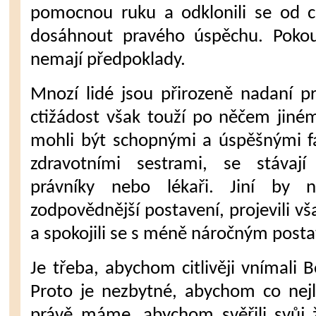
pomocnou ruku a odklonili se od c
dosáhnout pravého úspěchu. Pokou
nemají předpoklady.
Mnozí lidé jsou přirozeně nadaní pro
ctižádost však touží po něčem jiném
mohli být schopnými a úspěšnými f
zdravotními sestrami, se stávají
právníky nebo lékaři. Jiní by 
zodpovědnější postavení, projevili vš
a spokojili se s méně náročným post
Je třeba, abychom citlivěji vnímali 
Proto je nezbytné, abychom co nejl
právě máme, abychom svěřili svůj 