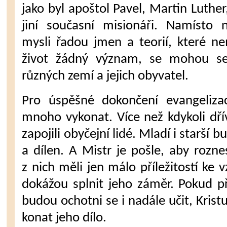
jako byl apoštol Pavel, Martin Luthe
jiní současní misionáři. Namísto 
mysli řadou jmen a teorií, které nem
život žádný význam, se mohou s
různých zemí a jejich obyvatel.
Pro úspěšné dokončení evangelizac
mnoho vykonat. Více než kdykoli dřív
zapojili obyčejní lidé. Mladí i starší b
a dílen. A Mistr je pošle, aby rozne
z nich měli jen málo příležitostí ke vz
dokážou splnit jeho záměr. Pokud při
budou ochotni se i nadále učit, Krist
konat jeho dílo.