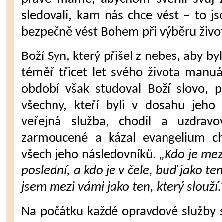
sledovali, kam nás chce vést – to js
bezpečně vést Bohem při výběru živo
Boží Syn, který přišel z nebes, aby by
téměř třicet let svého života manu
období však studoval Boží slovo, 
všechny, kteří byli v dosahu jeho 
veřejná služba, chodil a uzdrav
zarmoucené a kázal evangelium c
všech jeho následovníků.
„Kdo je mez
poslední, a kdo je v čele, buď jako ten
jsem mezi vámi jako ten, který slouží.
Na počátku každé opravdové služby s