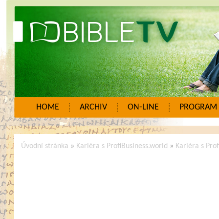
HOME
ARCHIV
ON-LINE
PROGRAM
Úvodní stránka
»
Kariéra s ProfiBusiness.world
»
Kariéra s Pro