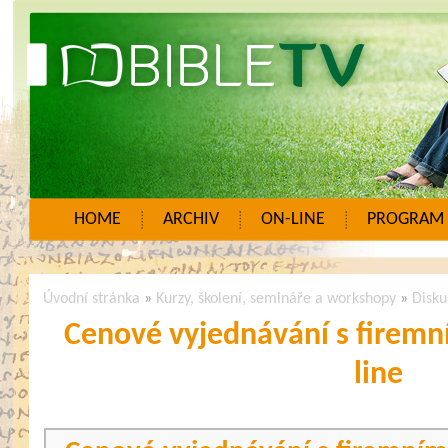
HOME
ARCHIV
ON-LINE
PROGRAM
Úvodní stránka
»
Kurzy, školení, semináře a workshopy
»
Disku
Cenové vyjednávání s firemní
line