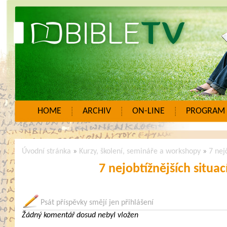
HOME
ARCHIV
ON-LINE
PROGRAM
Úvodní stránka
»
Kurzy, školení, semináře a workshopy
»
7 nej
7 nejobtížnějších situa
Psát příspěvky smějí jen přihlášení
Žádný komentář dosud nebyl vložen