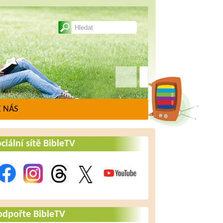
 NÁS
ciální sítě BibleTV
odpořte BibleTV