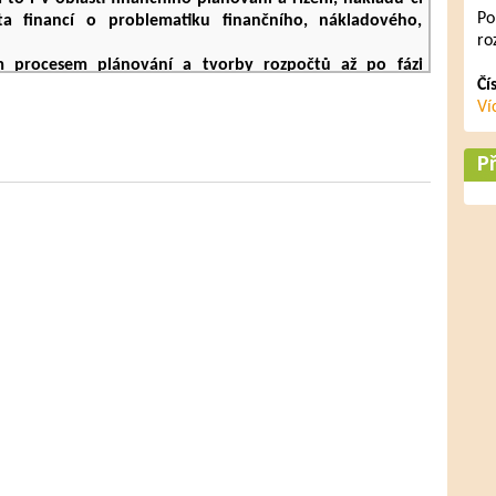
Po
věta financí o problematiku finančního, nákladového,
ro
m procesem plánování a tvorby rozpočtů až po fázi
Čí
 odchylek. Seznamte se na příkladech z praxe s různými
Ví
tmi úspor. Poznejte důležitost sledování pracovního
adových zásob, i osvědčené postupy pro hodnocení a
Př
osy účasti na kurzu
g
Vám pomůže zorientovat se mnohem lépe v dané
 souvislosti mezi jednotlivými oblastmi financí
ými oblastmi financí
klady, investice a finanční toky
t financí a objevíte možnosti, jak zvýšit prosperitu
při řešení konkrétních příkladů z podnikové praxe