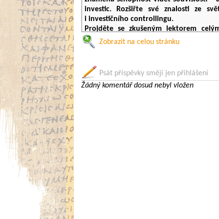
investic. Rozšiřte své znalosti ze s
i investičního controllingu.
Projděte se zkušeným lektorem celý
sledování a rozboru výsledků i analýzu
Zobrazit na celou stránku
aspekty kalkulace nákladů i s možnos
kapitálu, především pohledávek a skl
výběr investic.
Psát příspěvky smějí jen přihlášení
Žádný komentář dosud nebyl vložen
Přín
Kurz
Finanční a investiční controllin
problematice a zároveň:
prohloubíte své znalosti a pochopíte
pochopíte souvislosti mezi jednotliv
naučíte se účinně plánovat a řídit ná
osvojíte si nový pohled na oblas
své společnosti
získáte praktické rady i dovednosti 
ve své každodenní práci