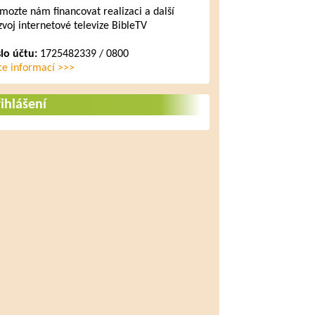
mozte nám financovat realizaci a další
zvoj internetové televize BibleTV
slo účtu:
1725482339 / 0800
ce informací >>>
ihlášení