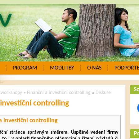
PROGRAM
MODLITBY
O NÁS
PODPOŘTE
So
a workshopy
»
Finanční a investiční controlling
»
Diskuse
investiční controlling
a investiční controlling
tiční stránce správným směrem. Úspěšné vedení firmy
P
to i v oblasti finančního plánování a řízení, nákladů či