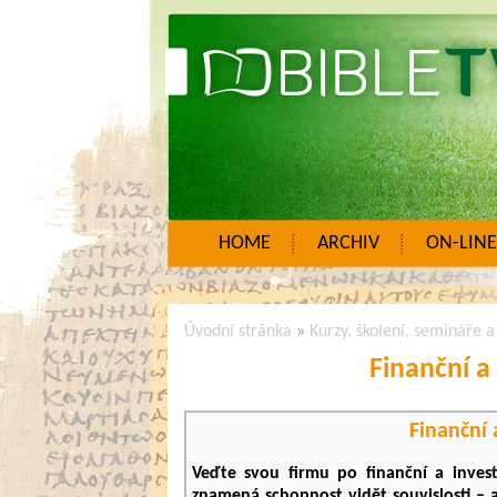
HOME
ARCHIV
ON-LINE
Úvodní stránka
»
Kurzy, školení, semináře 
Finanční a 
Finanční 
Veďte svou firmu po finanční a inves
znamená schopnost vidět souvislosti – a 