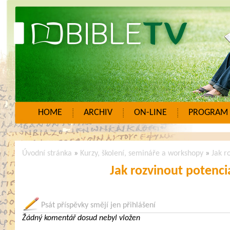
HOME
ARCHIV
ON-LINE
PROGRAM
Úvodní stránka
»
Kurzy, školení, semináře a workshopy
»
Jak r
Jak rozvinout potenci
Psát příspěvky smějí jen přihlášení
Žádný komentář dosud nebyl vložen