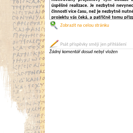
úspěšné realizace. Je nezbytné nevynec
činností více času, než je nezbytně nutn
projektu vás čeká, a patřičně tomu při
realizovat projekt tak, aby dával smysl
Zobrazit na celou stránku
požadované přínosy.
Psát příspěvky smějí jen přihlášení
Přín
Žádný komentář dosud nebyl vložen
Kurz
Praktické řízení projektů
Vám pomůž
zároveň:
poznáte nové techniky a nástroje říze
zjistíte, kdo je pro projekt d
projektu komunikovat
se obeznámíte s tzv. diamantovým
k projektu na základě technologic
projektu
ověření, jestli řídíte projekty skuteč
se naučíte plánovat projekt s rezer
je kurz kombinací nutné teorie s pří
možnost sdílení zkušeností s ostatní