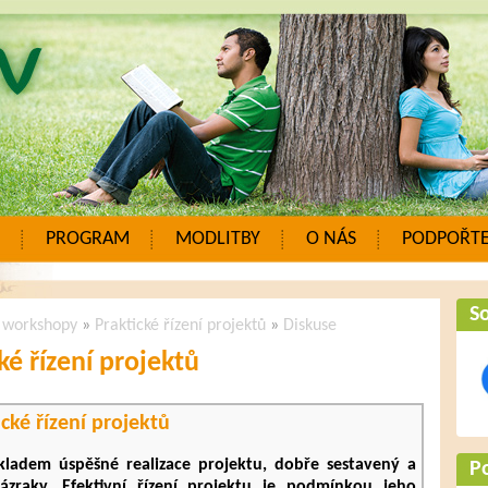
PROGRAM
MODLITBY
O NÁS
PODPOŘTE
So
a workshopy
»
Praktické řízení projektů
»
Diskuse
ké řízení projektů
cké řízení projektů
ladem úspěšné realizace projektu, dobře sestavený a
P
zraky. Efektivní řízení projektu je podmínkou jeho