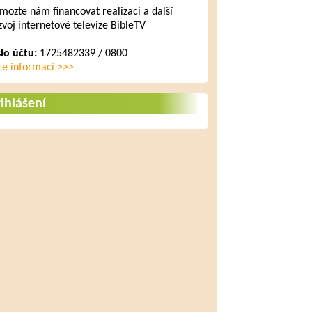
mozte nám financovat realizaci a další
zvoj internetové televize BibleTV
slo účtu:
1725482339 / 0800
ce informací >>>
ihlášení