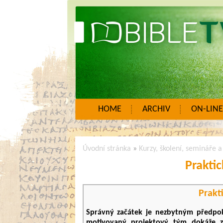
HOME
ARCHIV
ON-LINE
Úvodní stránka
»
Kurzy, školení, semináře 
Praktic
Prakti
Správný začátek je nezbytným předpok
motivovaný projektový tým dokáže zá