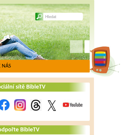
 NÁS
ciální sítě BibleTV
odpořte BibleTV