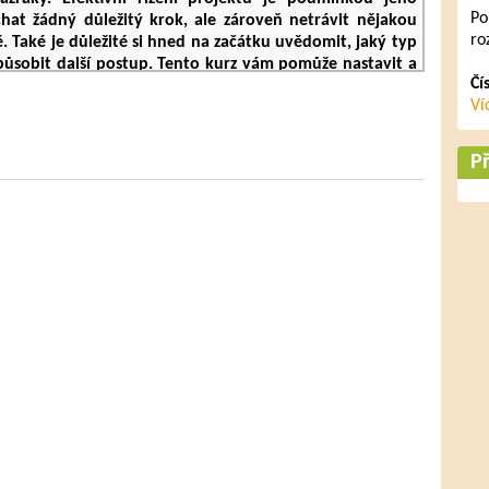
Po
hat žádný důležitý krok, ale zároveň netrávit nějakou
ro
é. Také je důležité si hned na začátku uvědomit, jaký typ
způsobit další postup. Tento kurz vám pomůže nastavit a
Čí
, aby splnil očekávání zainteresovaných stran a zajistil
Ví
Př
osy účasti na kurzu
e zorientovat se mnohem lépe v dané problematice a
ní projektů a zdokonalíte se v těch, které již využíváte
ůležitý, co od projektu očekává a jak s ním během
 modelem (Diamond Model), který pomůže určit přístup
ké náročnosti, komplexnosti, novátorství a urgentnosti
ně efektivně
vami pro případ nečekaných situací
klady z praxe a praktických cvičení
mi účastníky