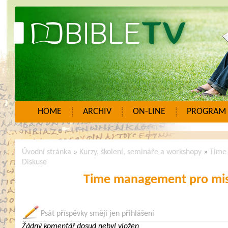
HOME
ARCHIV
ON-LINE
PROGRAM
Úvodní stránka
»
Kurzy, školení, semináře a workshopy
»
Time
Diskuse
Time management pro mis
Psát příspěvky smějí jen přihlášení
Žádný komentář dosud nebyl vložen