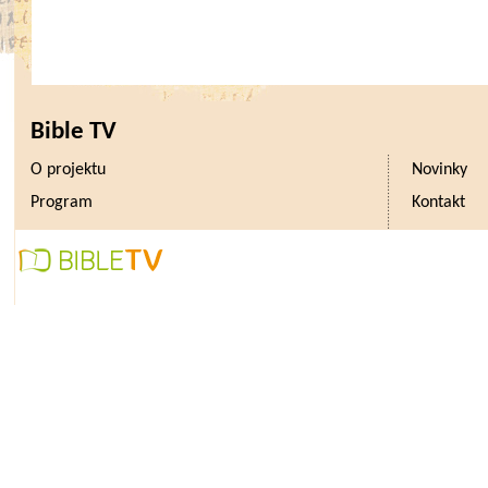
nákazy vypořádat. Francie předs
program v hodnotě 50 miliard E
i ekonomicky těžce zasažené Špan
sumu 200 miliard EUR. V americkém
Bible TV
podoba opatření, které přesahu
O projektu
Novinky
Německo, jenž se v roce 2019 jen
Program
Kontakt
podpoří svoji ekonomiku 350 milia
si pak lámou hlavu, jakým směrem 
měly nejefektivněji vynaložit.
„V USA se vede debata mezi rep
o najití kompromisní rovnováhy me
jedné straně a dostatečnou och
straně druhé. Nový Zéland napříkl