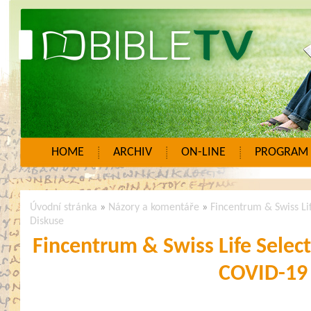
HOME
ARCHIV
ON-LINE
PROGRAM
Úvodní stránka
»
Názory a komentáře
»
Fincentrum & Swiss Li
Diskuse
Fincentrum & Swiss Life Select
COVID-19