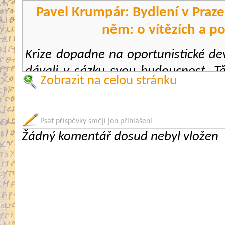
Pavel Krumpár: Bydlení v Praze
něm: o vítězích a p
Krize dopadne na oportunistické dev
dávali v sázku svou budoucnost. T
Zobrazit na celou stránku
minimálně.
Máme za sebou více než měsíc nouz
Psát příspěvky smějí jen přihlášení
koronavirovou epidemií. To s sebo
Žádný komentář dosud nebyl vložen
i negativní dopady na pražský tr
prodeje bytů v hlavním městě kle
V čase, kdy vláda postupně rozvolňu
nasnadě položit si otázku, jak se b
vyvíjet dál – a to jak v krátko