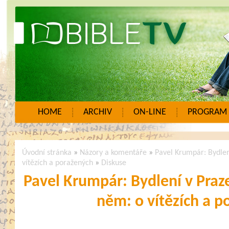
HOME
ARCHIV
ON-LINE
PROGRAM
Úvodní stránka
»
Názory a komentáře
»
Pavel Krumpár: Bydlen
vítězích a poražených
»
Diskuse
Pavel Krumpár: Bydlení v Praze
něm: o vítězích a p