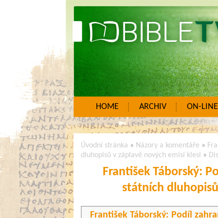
HOME
ARCHIV
ON-LINE
Úvodní stránka
»
Názory a komentáře
»
Fra
dluhopisů v záplavě nových emisí klesl
»
Di
František Táborský: Po
státních dluhopisů
František Táborský: Podíl zahra