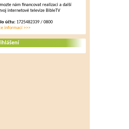
mozte nám financovat realizaci a další
zvoj internetové televize BibleTV
slo účtu:
1725482339 / 0800
ce informací >>>
ihlášení