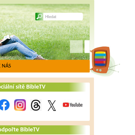
 NÁS
ciální sítě BibleTV
odpořte BibleTV