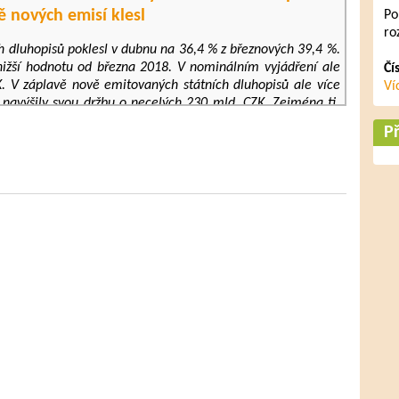
ě nových emisí klesl
Po
ro
ch dluhopisů poklesl v dubnu na 36,4 % z březnových 39,4 %.
jnižší hodnotu od března 2018. V nominálním vyjádření ale
Čí
K. V záplavě nově emitovaných státních dluhopisů ale více
Ví
 navýšily svou držbu o necelých 230 mld. CZK. Zejména ti,
rem je držet do splatnosti, totiž viděli poslední příležitost
Př
ínek.
ptávka totiž tlačí výnosy českých státních dluhopisů k nule
děpodobně tento trend pokračoval. V následujících měsících
 poklesne, s čímž by se měla i ustálit struktura držitelů
jde k dalším turbulencím na finančních trzích.