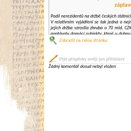
záplav
Podíl nerezidentů na držbě českých státní
V relativním vyjádření se tak jedná o ne
jejich držba vzrostla zhruba o 70 mld. CZ
poptávaly domácí subjekty, které v dubnu
kteří kupují české státní dluhopisy se zámě
Zobrazit na celou stránku
získat dluhopisy za relativně dobrých podm
Snižování úrokových sazeb ČNB a vysoká po
Psát příspěvky smějí jen přihlášení
a jejich atraktivita klesá. V květnu prav
Žádný komentář dosud nebyl vložen
ale emisní aktivita Ministerstva financí
tuzemských státních dluhopisů, pokud nedo