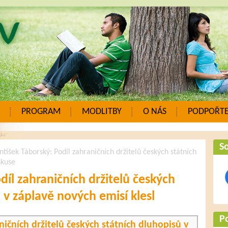
PROGRAM
MODLITBY
O NÁS
PODPOŘTE
So
ntišek Táborský: Podíl zahraničních držitelů českých státních
skuse
díl zahraničních držitelů českých
 v záplavě nových emisí klesl
P
ničních držitelů českých státních dluhopisů v