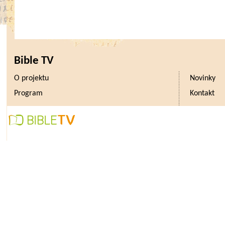
(-13,8 % q/q). Pozitivně překvapila It
dynamiky o téměř 16 % mezikvartáln
-12,4 % q/q. Zde je však p
Bible TV
pravděpodobná revize směrem dolů
O projektu
Novinky
Struktura růstu bude oznámena 
Program
Kontakt
Přepokládáme však, že spotřeba 
propadla o 13 % q/q, zatímco invest
20 % q/q. Příspěvek čistých exportů
odhadu neutrální. Ohledně dalšího
zatím optimističtí. Indikátory PMI
předkrizové úrovně. Míra úspor 
úroveň v historii, což slibuje vy
v následující čtvrtletích. Ve třetím