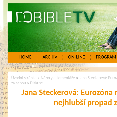
HOME
ARCHIV
ON-LINE
PROGRAM
Úvodní stránka
»
Názory a komentáře
»
Jana Steckerová: Euro
za sebou
»
Diskuse
Jana Steckerová: Eurozóna m
nejhlubší propad 