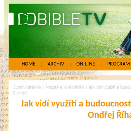
HOME
ARCHIV
ON-LINE
PROGRAM
Úvodní stránka
»
Názory a komentáře
»
Jak vidí využití a bud
Diskuse
Jak vidí využití a budoucnos
Ondřej Říh