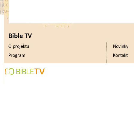
% ekonomicky aktivního obyvatels
klíče bank (mobilní aplikace banky 
internetového bankovnictví) j
Bible TV
jednoduché a zvládne to skoro každý
O projektu
Novinky
Ideální scénář tedy je, že pokud bu
Program
Kontakt
státem, navštívím web příslušného 
a potvrdím ho mobilním klíčem
budoucnosti. Dá se předpokláda
občany to bude mít v roce 2021 je ok
Mnohem flexibilnější v tomto budo
sjednat službu přes internet, nap
podepsat smlouvu na dálku, nabí