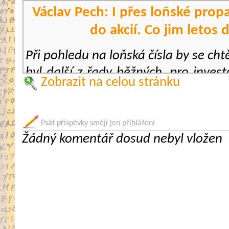
Václav Pech: I přes loňské propa
do akcií. Co jim letos 
Při pohledu na loňská čísla by se chtě
byl další z řady běžných, pro inves
Zobrazit na celou stránku
které jsme byli v posledním desetil
poměrně silně vyrostly, dařilo
mnohým komoditám, kdy si napříkl
Psát příspěvky smějí jen přihlášení
Žádný komentář dosud nebyl vložen
historická maxima z roku 2011. Všic
rok“ za sebou rozhodně nemáme
letoška?
Rok 2021 byl výjimečný, v jeho
o situace, které pocuchaly nervy