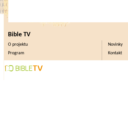
obchodníka a investora. Pochopite
o pandemii nemoci covid-19, která v
v jejímž důsledku se akciové indexy 
procent během jediného měsí
Bible TV
mimořádná rychlost a mám dojem, ž
O projektu
Novinky
na trzích dělo v letech 2007 a 200
Program
Kontakt
panika z finanční krize. Zastaven
akcií mimořádně negativní dopad 
například cestovní ruch a energet
propad daleko větší.
S tím souvisí další investiční dram
byl propad cen ropy. Cenu květnov
zlata“ nezastavila ani nulová hr