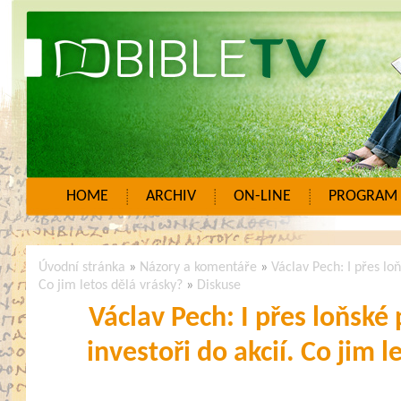
HOME
ARCHIV
ON-LINE
PROGRAM
Úvodní stránka
»
Názory a komentáře
»
Václav Pech: I přes loň
Co jim letos dělá vrásky?
»
Diskuse
Václav Pech: I přes loňské 
investoři do akcií. Co jim l