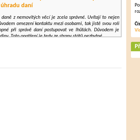
úhradu daní
Po
ro
 a daně z nemovitých věcí je zcela správné. Uvítají to nejen
m důvodem omezení kontaktu mezi osobami, tak jistě svou roli
Čí
hopné při správě daní postupovat ve lhůtách. Důvodem je
Ví
ny. Toto opatření je tedy ze strany států nezbytné.
Př
hradu daní je určitá forma podpory ze strany státu. Toto
A jak víme, toto bývá jeden z největší problémů, protože
zdě, pokud vůbec.