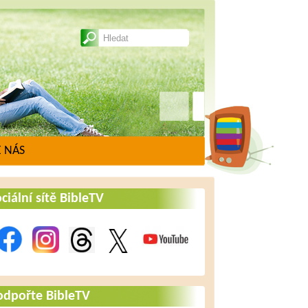
 NÁS
ciální sítě BibleTV
odpořte BibleTV