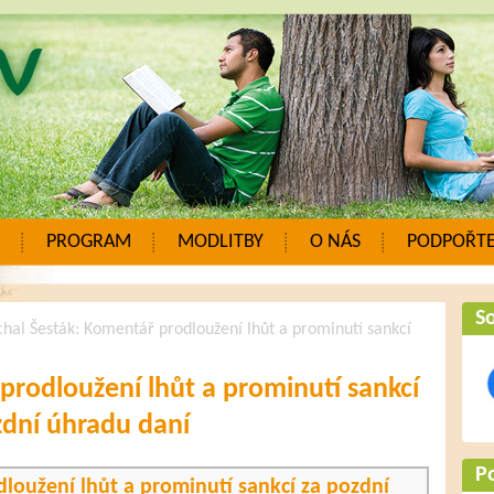
PROGRAM
MODLITBY
O NÁS
PODPOŘTE
So
hal Šesták: Komentář prodloužení lhůt a prominutí sankcí
prodloužení lhůt a prominutí sankcí
zdní úhradu daní
P
loužení lhůt a prominutí sankcí za pozdní