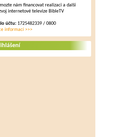
mozte nám financovat realizaci a další
zvoj internetové televize BibleTV
slo účtu:
1725482339 / 0800
ce informací >>>
ihlášení