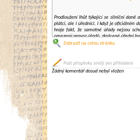
Prodloužení lhůt týkající se silniční daně
plátci, ale i úředníci. I když je oficiální
hraje fakt, že samotné úřady nejsou sc
omezený provoz úřadů, zkrácené úřední hodi
Zobrazit na celou stránku
Prominutí sankcí z prodlení za pozdní ú
rozhodnutí má pomoci firmám s cashflow. 
i ostatní formy pomoci přicházejí často po
Psát příspěvky smějí jen přihlášení
Žádný komentář dosud nebyl vložen