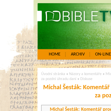
HOME
ARCHIV
ON-LINE
Úvodní stránka
»
Názory a komentáře
»
Mic
za pozdní úhradu daní
»
Diskuse
Michal Šesták: Komentář 
za po
Michal Šesták: Komentář prod