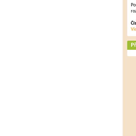
Po
ro
Čí
Ví
Př