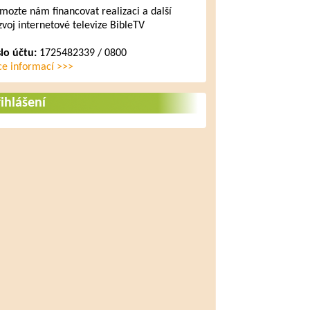
mozte nám financovat realizaci a další
zvoj internetové televize BibleTV
slo účtu:
1725482339 / 0800
ce informací >>>
ihlášení