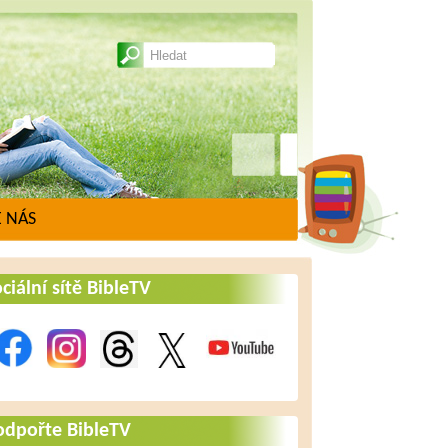
 NÁS
ciální sítě BibleTV
odpořte BibleTV