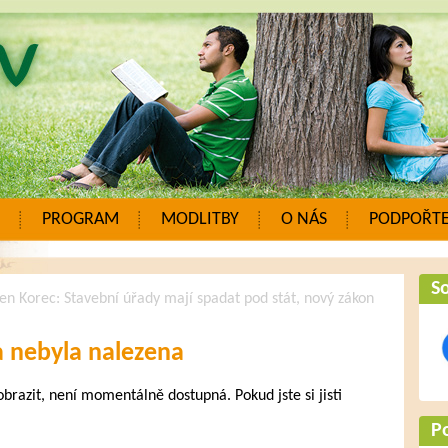
PROGRAM
MODLITBY
O NÁS
PODPOŘTE
So
en Korec: Stavební úřady mají spadat pod stát, nový zákon
a nebyla nalezena
zobrazit, není momentálně dostupná. Pokud jste si jisti
.
P