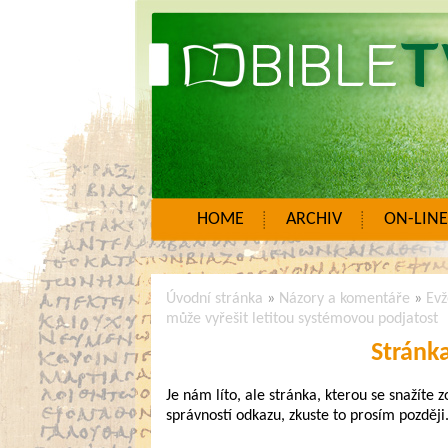
HOME
ARCHIV
ON-LINE
Úvodní stránka
»
Názory a komentáře
»
Evž
může vyřešit letitou systémovou podjatost
Stránk
Je nám líto, ale stránka, kterou se snažíte 
správností odkazu, zkuste to prosím později