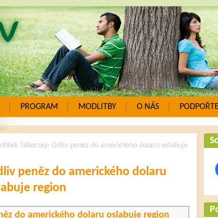
PROGRAM
MODLITBY
O NÁS
PODPOŘTE
So
ntišek Táborský: Odliv peněz do amerického dolaru oslabuje
dliv peněz do amerického dolaru
labuje region
P
eněz do amerického dolaru oslabuje region