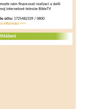
mozte nám financovat realizaci a další
zvoj internetové televize BibleTV
slo účtu:
1725482339 / 0800
ce informací >>>
ihlášení