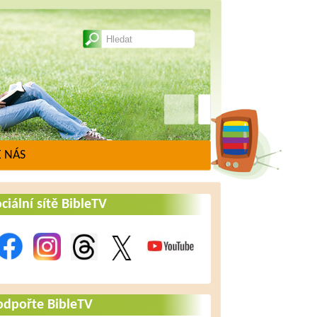
 NÁS
ciální sítě BibleTV
odpořte BibleTV