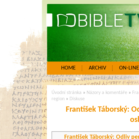
HOME
ARCHIV
ON-LINE
Úvodní stránka
»
Názory a komentáře
»
Fra
region
»
Diskuse
František Táborský: O
os
František Táborský: Odliv p