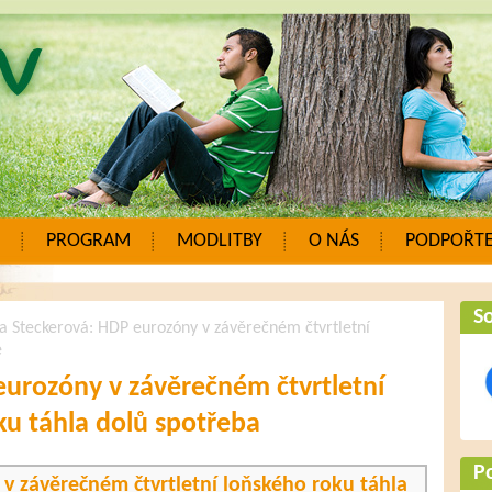
PROGRAM
MODLITBY
O NÁS
PODPOŘTE
So
a Steckerová: HDP eurozóny v závěrečném čtvrtletní
e
eurozóny v závěrečném čtvrtletní
ku táhla dolů spotřeba
P
v závěrečném čtvrtletní loňského roku táhla