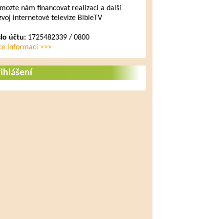
mozte nám financovat realizaci a další
zvoj internetové televize BibleTV
slo účtu:
1725482339 / 0800
ce informací >>>
ihlášení