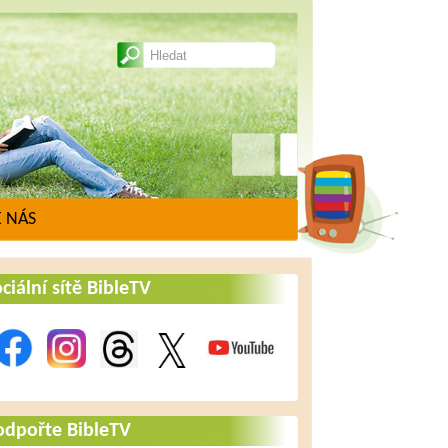
 NÁS
ciální sítě BibleTV
odpořte BibleTV