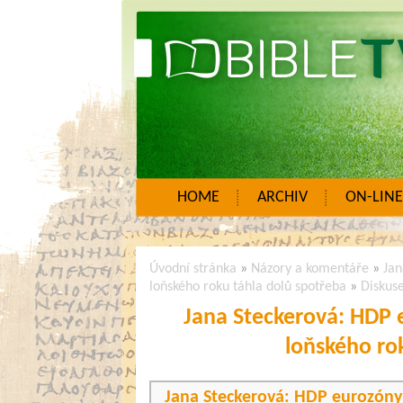
HOME
ARCHIV
ON-LINE
Úvodní stránka
»
Názory a komentáře
»
Jan
loňského roku táhla dolů spotřeba
»
Diskus
Jana Steckerová: HDP 
loňského ro
Jana Steckerová: HDP eurozóny 