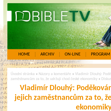
HOME
ARCHIV
ON-LINE
PROGRAM
Úvodní stránka
»
Názory a komentáře
»
Vladimír Dlouhý: Podě
zaměstnancům za to, že udržují chod české ekonomiky
»
Disku
Vladimír Dlouhý: Poděková
jejich zaměstnancům za to, že
ekonomik