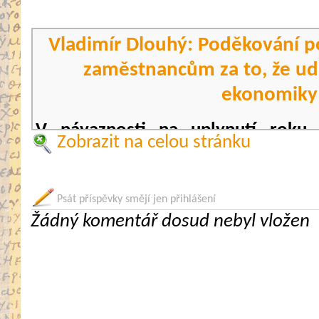
Vladimír Dlouhý: Poděkování p
zaměstnancům za to, že ud
ekonomiky
V návaznosti na uplynutí roku 
Zobrazit na celou stránku
nouzového stavu prezident Hospod
Dlouhý shrnul dopady epidem
poděkoval jim i jejich zaměstnanců
Psát příspěvky smějí jen přihlášení
Žádný komentář dosud nebyl vložen
aby i přes nepříznivou situaci 
Zároveň předložil sedm doporučení
podnikatelům a tuzemskému h
vymanit se z uzávěr.