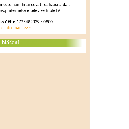
mozte nám financovat realizaci a další
zvoj internetové televize BibleTV
slo účtu:
1725482339 / 0800
ce informací >>>
ihlášení