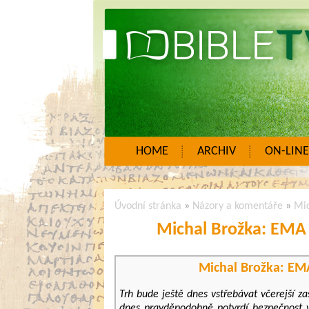
HOME
ARCHIV
ON-LINE
Úvodní stránka
»
Názory a komentáře
»
Mic
Michal Brožka: EMA 
Michal Brožka: EMA
Trh bude ještě dnes vstřebávat včerejší z
dnes pravděpodobně potvrdí bezpečnost v