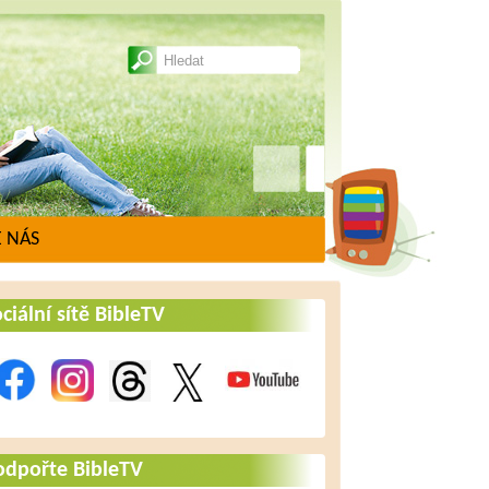
 NÁS
ciální sítě BibleTV
odpořte BibleTV