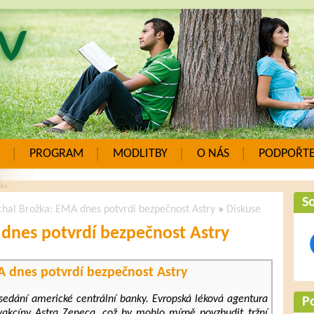
PROGRAM
MODLITBY
O NÁS
PODPOŘTE
So
hal Brožka: EMA dnes potvrdí bezpečnost Astry
»
Diskuse
dnes potvrdí bezpečnost Astry
 dnes potvrdí bezpečnost Astry
asedání americké centrální banky. Evropská léková agentura
P
akcíny Astra Zeneca, což by mohlo mírně povzbudit tržní