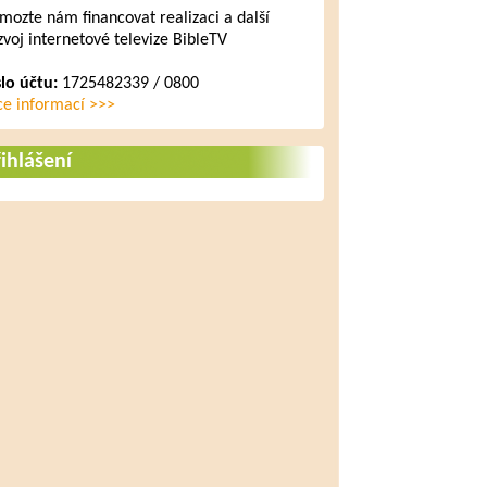
mozte nám financovat realizaci a další
zvoj internetové televize BibleTV
slo účtu:
1725482339 / 0800
ce informací >>>
ihlášení