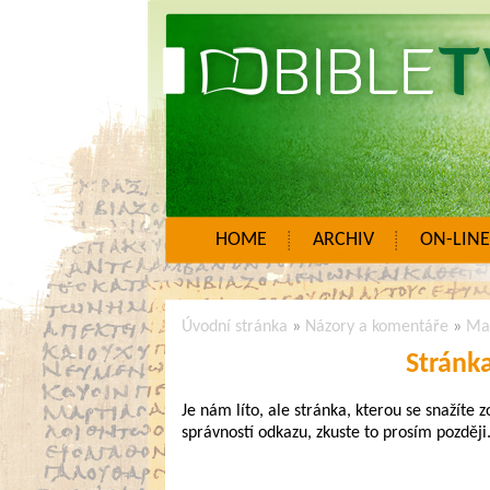
HOME
ARCHIV
ON-LINE
Úvodní stránka
»
Názory a komentáře
»
Mar
Stránk
Je nám líto, ale stránka, kterou se snažíte 
správností odkazu, zkuste to prosím později