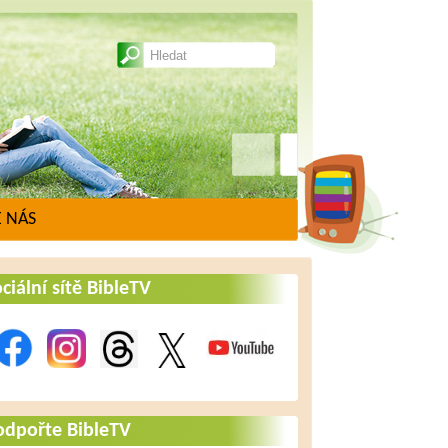
 NÁS
ciální sítě BibleTV
odpořte BibleTV