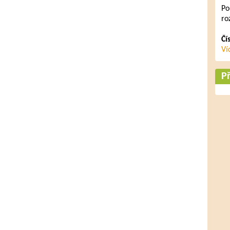
Po
ro
Čí
Ví
Př