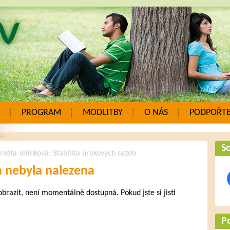
PROGRAM
MODLITBY
O NÁS
PODPOŘTE
So
kéta Jelínková: Stabilita úrokových sazeb
a nebyla nalezena
zobrazit, není momentálně dostupná. Pokud jste si jisti
.
P