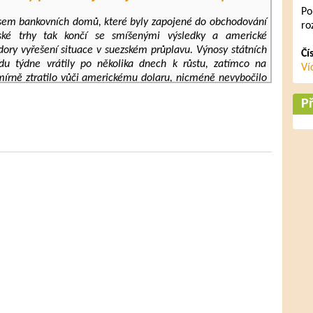
Po
esem bankovních domů, které byly zapojené do obchodování
ro
ké trhy tak končí se smíšenými výsledky a americké
dory vyřešení situace v suezském průplavu. Výnosy státních
Čí
odu týdne vrátily po několika dnech k růstu, zatímco na
Ví
 mírně ztratilo vůči americkému dolaru, nicméně nevybočilo
arský forint končí se zanedbatelnou ztrátou, zatímco polský
Př
to týden tak na něj dopadá zhoršující se pandemická situace a
věci cizoměnových hypoték, které trh považuje za riziko pro
 zakončuje dnešní obchodování na úrovni 26,10 za euro.
edchozí růst, čímž tak mírně oslabily atraktivitu koruny.
ím úrovním je však aktuálně silný americký dolar. Ačkoli
americké měně letos navrch, krátkodobě vidíme riziko, že
ě, což by komplikovalo posílení koruny i celého regionu.
 nemají v nejbližších dnech příliš důvodů k pohybu, bude