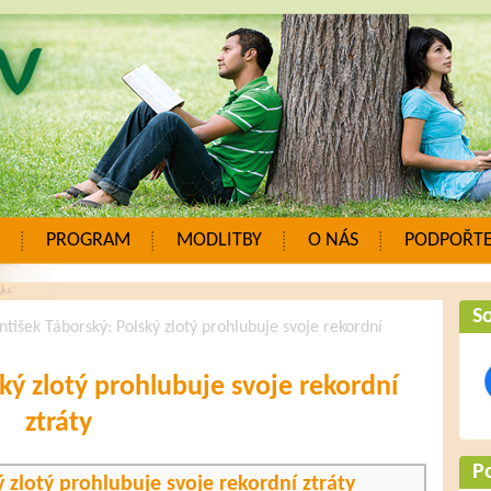
PROGRAM
MODLITBY
O NÁS
PODPOŘTE
So
ntišek Táborský: Polský zlotý prohlubuje svoje rekordní
ký zlotý prohlubuje svoje rekordní
ztráty
P
 zlotý prohlubuje svoje rekordní ztráty