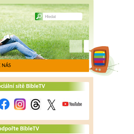
 NÁS
ciální sítě BibleTV
odpořte BibleTV