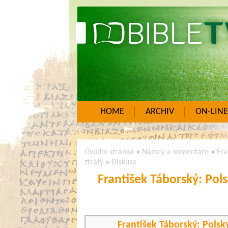
HOME
ARCHIV
ON-LINE
Úvodní stránka
»
Názory a komentáře
»
Fra
ztráty
»
Diskuse
František Táborský: Pols
František Táborský: Polský