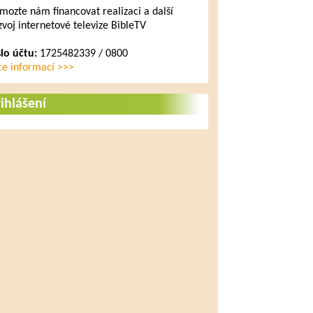
mozte nám financovat realizaci a další
zvoj internetové televize BibleTV
slo účtu:
1725482339 / 0800
ce informací >>>
ihlášení