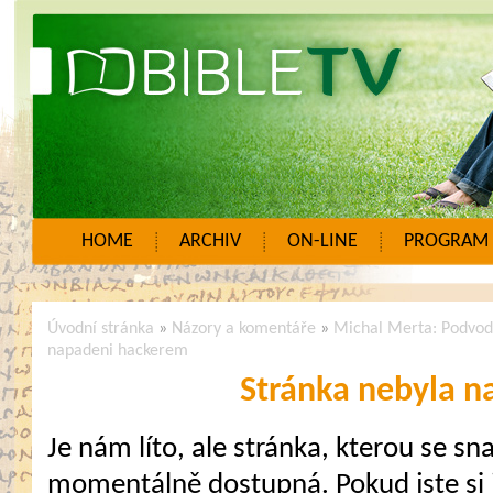
HOME
ARCHIV
ON-LINE
PROGRAM
Úvodní stránka
»
Názory a komentáře
»
Michal Merta: Podvodníc
napadeni hackerem
Stránka nebyla n
Je nám líto, ale stránka, kterou se sna
momentálně dostupná. Pokud jste si j