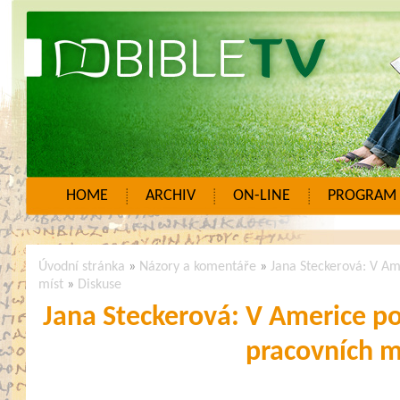
HOME
ARCHIV
ON-LINE
PROGRAM
Úvodní stránka
»
Názory a komentáře
»
Jana Steckerová: V Am
míst
»
Diskuse
Jana Steckerová: V Americe po
pracovních m