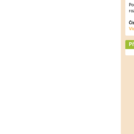
Po
ro
Čí
Ví
Př