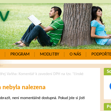
PROGRAM
MODLITBY
O NÁS
PODPOŘTE
So
řej Vaňha: Komentář k zavedení DPH na tzv. "čínské
a nebyla nalezena
zobrazit, není momentálně dostupná. Pokud jste si jisti
.
P