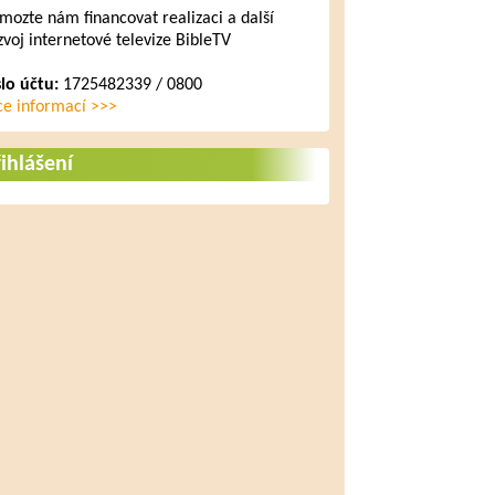
mozte nám financovat realizaci a další
zvoj internetové televize BibleTV
slo účtu:
1725482339 / 0800
ce informací >>>
ihlášení