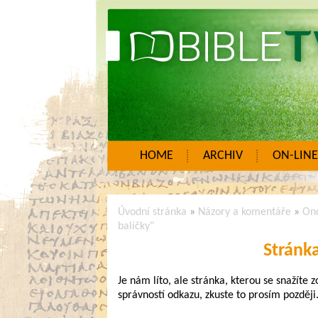
HOME
ARCHIV
ON-LINE
Úvodní stránka
»
Názory a komentáře
»
Ond
balíčky"
Stránk
Je nám líto, ale stránka, kterou se snažíte 
správností odkazu, zkuste to prosím později