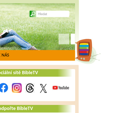
 NÁS
ciální sítě BibleTV
odpořte BibleTV