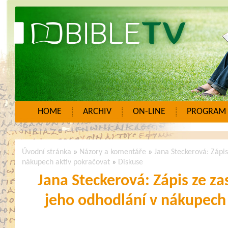
HOME
ARCHIV
ON-LINE
PROGRAM
Úvodní stránka
»
Názory a komentáře
»
Jana Steckerová: Zápi
nákupech aktiv pokračovat
»
Diskuse
Jana Steckerová: Zápis ze z
jeho odhodlání v nákupech