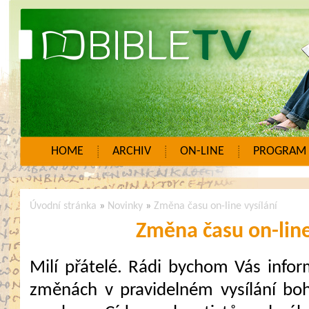
HOME
ARCHIV
ON-LINE
PROGRAM
Úvodní stránka
»
Novinky
»
Změna času on-line vysílání
Změna času on-line
Milí přátelé. Rádi bychom Vás infor
změnách v pravidelném vysílání bo