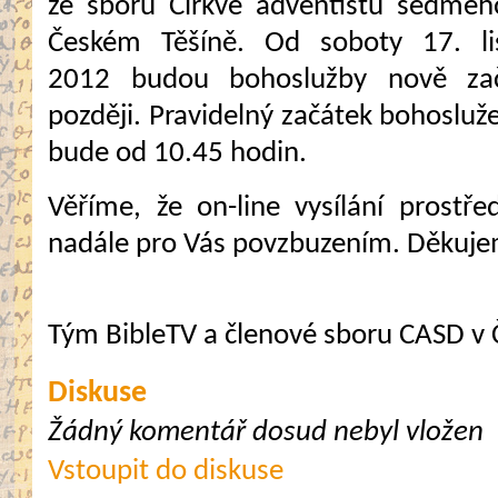
ze sboru Církve adventistů sedmé
Českém Těšíně. Od soboty 17. li
2012 budou bohoslužby nově zač
později. Pravidelný začátek bohoslužeb
bude od 10.45 hodin.
Věříme, že on-line vysílání prostř
nadále pro Vás povzbuzením. Děkujeme
Tým BibleTV a členové sboru CASD v
Diskuse
Žádný komentář dosud nebyl vložen
Vstoupit do diskuse