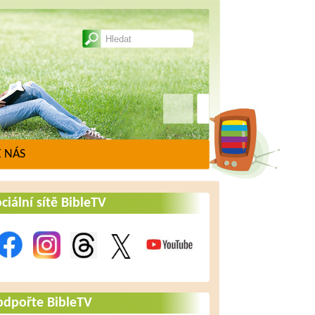
 NÁS
ciální sítě BibleTV
odpořte BibleTV