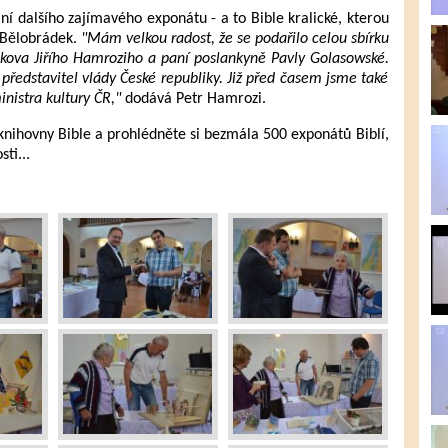
ní dalšího zajímavého exponátu - a to Bible kralické, kterou
 Bělobrádek.
"Mám velkou radost, že se podařilo celou sbírku
lunkova Jiřího Hamroziho a paní poslankyně Pavly Golasowské.
ředstavitel vlády České republiky. Již před časem jsme také
inistra kultury ČR,"
dodává Petr Hamrozi.
nihovny Bible a prohlédněte si bezmála 500 exponátů Biblí,
ti...