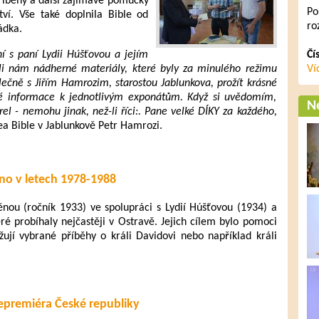
říběhy a další zajímavé pomůcky
Po
tví. Vše také doplnila Bible od
ro
ádka.
 s paní Lydii Húšťovou a jejím
Čí
i nám nádherné materiály, které byly za minulého režimu
Ví
ečně s Jiřím Hamrozim, starostou Jablunkova, prožít krásné
é informace k jednotlivým exponátům. Když si uvědomím,
Ne
rel - nemohu jinak, než-li říci:. Pane velké DÍKY za každého,
ea Bible v Jablunkově Petr Hamrozi.
no v letech 1978-1988
nou (ročník 1933) ve spolupráci s Lydií Húšťovou (1934) a
ré probíhaly nejčastěji v Ostravě. Jejich cílem bylo pomoci
žují vybrané příběhy o králi Davidovi nebo například králi
cepremiéra České republiky