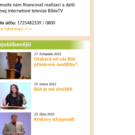
mozte nám financovat realizaci a další
zvoj internetové televize BibleTV
slo účtu:
1725482339 / 0800
ce informací >>>
joblíbenější
17. listopadu 2012
Očekává od nás Bůh
přímluvné modlitby?
25. února 2012
Bůh je mé útočiště
23. října 2010
Kristovy schopnosti