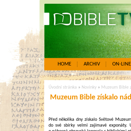
HOME
ARCHIV
ON-LINE
Úvodní stránka
»
Novinky
»
Muzeum Bible zí
Muzeum Bible získalo nád
Před několika dny získalo Světové Muzeum
do své sbírky velmi zajímavé exponáty. 