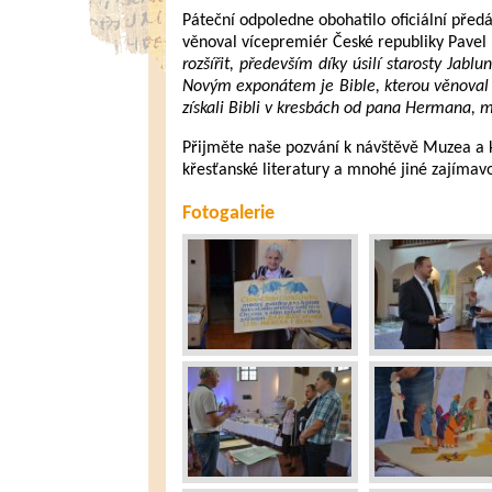
Páteční odpoledne obohatilo oficiální předá
věnoval vícepremiér České republiky Pavel
rozšířit, především díky úsilí starosty Jab
Novým exponátem je Bible, kterou věnoval p
získali Bibli v kresbách od pana Hermana, m
Přijměte naše pozvání k návštěvě Muzea a k
křesťanské literatury a mnohé jiné zajímavos
Fotogalerie