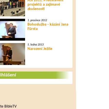
ASI 2011: Představení
projektů a zajímavé
zkušenosti
1. prosince 2012
Bohoslužba - kázání Jana
Fürsta
5. ledna 2013
Narození Ježíše
ihlášení
te BibleTV