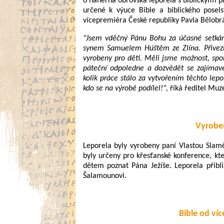
o náherná obrovská leporela s biblickými p
určené k výuce Bible a biblického posels
vícepremiéra České republiky Pavla Bělobr
"Jsem vděčný Pánu Bohu za účasné setkání
synem Samuelem Húštěm ze Zlína. Přivezl
vyrobeny pro děti. Měli jsme možnost, spol
páteční odpoledne a dozvědět se zajímav
kolik práce stálo za vytvořením těchto lepo
kdo se na výrobě podílel!",
říká ředitel Muz
Vyrobe
Leporela byly vyrobeny paní Vlastou Slamě
byly určeny pro křesťanské konference, kte
dětem poznat Pána Ježíše. Leporela přibli
Šalamounovi.
Bible od ví