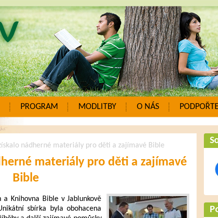
PROGRAM
MODLITBY
O NÁS
PODPOŘTE
So
skalo nádherné materiály pro děti a zajímavé Bible
herné materiály pro děti a zajímavé
Bible
 a Knihovna Bible v Jablunkově
Unikátní sbírka byla obohacena
P