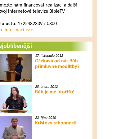
mozte nám financovat realizaci a další
zvoj internetové televize BibleTV
slo účtu:
1725482339 / 0800
ce informací >>>
joblíbenější
17. listopadu 2012
Očekává od nás Bůh
přímluvné modlitby?
25. února 2012
Bůh je mé útočiště
23. října 2010
Kristovy schopnosti