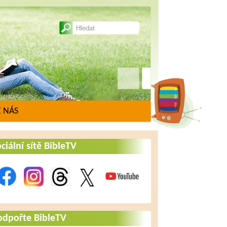
 NÁS
ciální sítě BibleTV
odpořte BibleTV