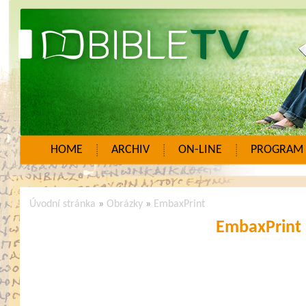
HOME
ARCHIV
ON-LINE
PROGRAM
Úvodní stránka
»
Obrázky
»
EmbaxPrint
EmbaxPrint