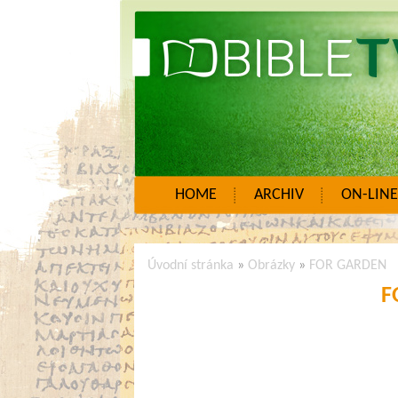
HOME
ARCHIV
ON-LINE
Úvodní stránka
»
Obrázky
»
FOR GARDEN
F