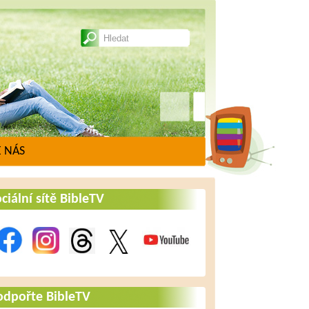
 NÁS
ciální sítě BibleTV
odpořte BibleTV