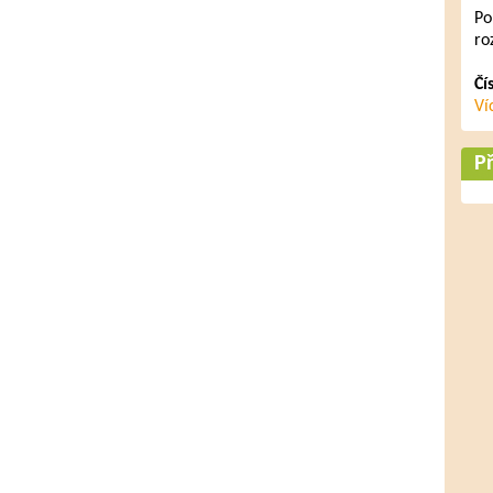
Po
ro
Čí
Ví
Př