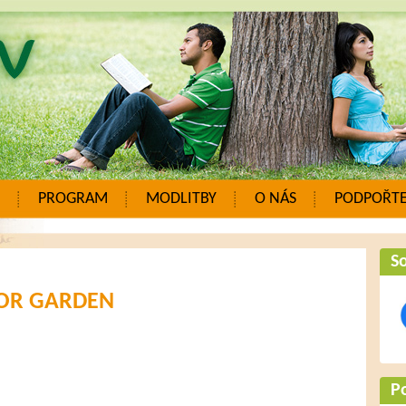
PROGRAM
MODLITBY
O NÁS
PODPOŘTE
So
OR GARDEN
P