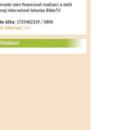
mozte nám financovat realizaci a další
zvoj internetové televize BibleTV
slo účtu:
1725482339 / 0800
ce informací >>>
ihlášení