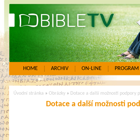
HOME
ARCHIV
ON-LINE
PROGRAM
Úvodní stránka
»
Obrázky
»
Dotace a další možnosti podpory 
Dotace a další možnosti po