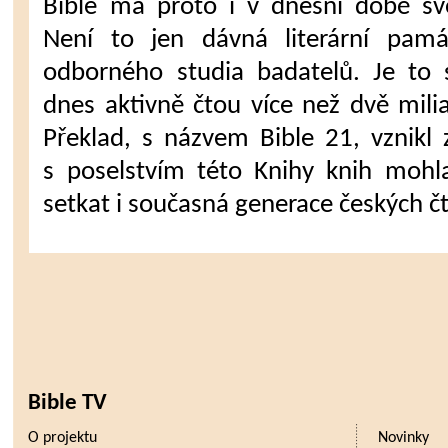
Bible má proto i v dnešní době svo
Není to jen dávná literární pam
odborného studia badatelů. Je to s
dnes aktivně čtou více než dvě milia
Překlad, s názvem Bible 21, vznikl
s poselstvím této Knihy knih mohl
setkat i současná generace českých č
Bible TV
O projektu
Novinky