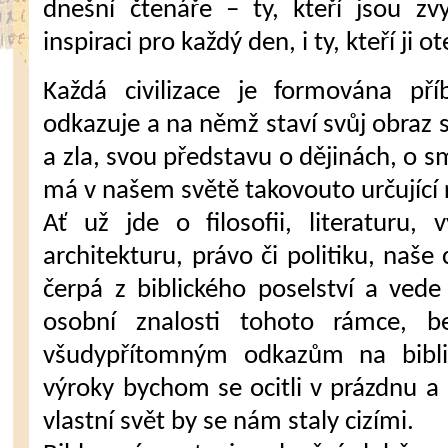
dnešní čtenáře – ty, kteří jsou zv
inspiraci pro každý den, i ty, kteří ji o
Každá civilizace je formována p
odkazuje a na němž staví svůj obraz 
a zla, svou představu o dějinách, o s
má v našem světě takovouto určující roli
Ať už jde o filosofii, literaturu,
architekturu, právo či politiku, naše c
čerpá z biblického poselství a vede
osobní znalosti tohoto rámce, b
všudypřítomným odkazům na bibli
výroky bychom se ocitli v prázdnu a 
vlastní svět by se nám staly cizími.