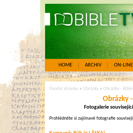
HOME
ARCHIV
ON-LINE
Úvodní stránka
»
Obrázky
»
Obrázky - Bibl
Obrázky 
Fotogalerie souvisejí
Prohlédněte si zajímavé fotografie souvise