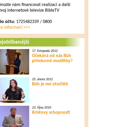
mozte nám financovat realizaci a další
zvoj internetové televize BibleTV
slo účtu:
1725482339 / 0800
ce informací >>>
joblíbenější
17. listopadu 2012
Očekává od nás Bůh
přímluvné modlitby?
25. února 2012
Bůh je mé útočiště
23. října 2010
Kristovy schopnosti