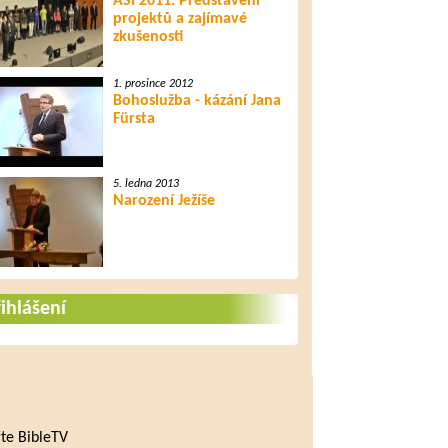
ASI 2011: Představení
projektů a zajímavé
zkušenosti
1. prosince 2012
Bohoslužba - kázání Jana
Fürsta
5. ledna 2013
Narození Ježíše
ihlášení
te BibleTV