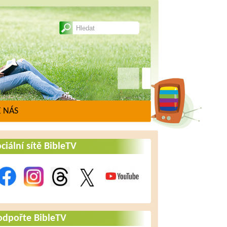
 NÁS
ciální sítě BibleTV
odpořte BibleTV