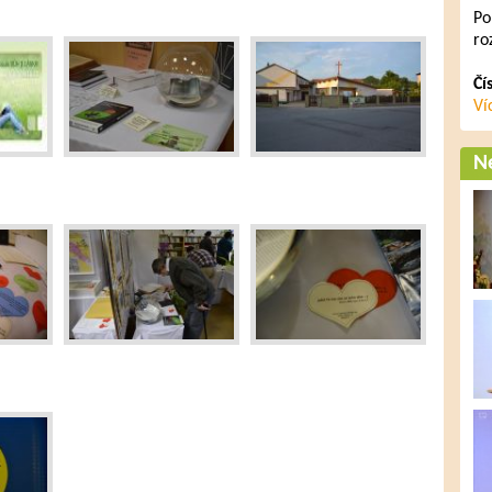
Po
ro
Čí
Ví
Ne