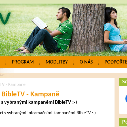
PROGRAM
MODLITBY
O NÁS
PODPOŘTE
So
eTV - Kampaně
- BibleTV - Kampaně
cí s vybranými kampaněmi BibleTV :-)
jící s vybranými informačními kampaněmi BibleTV :-)
P