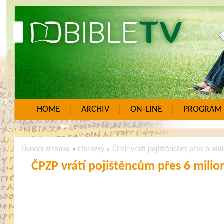
HOME
ARCHIV
ON-LINE
PROGRAM
Úvodní stránka
»
Obrázky
»
ČPZP vrátí pojištěncům přes 6 mili
ČPZP vrátí pojištěncům přes 6 milio