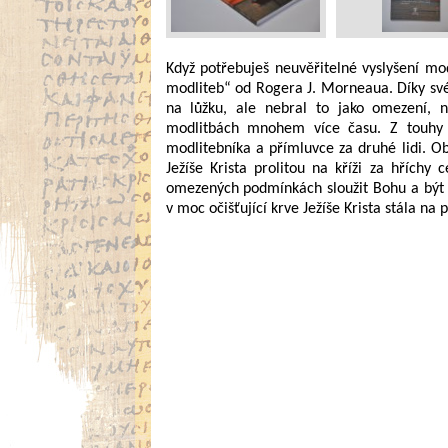
Když potřebuješ neuvěřitelné vyslyšení mod
modliteb“ od Rogera J. Morneaua. Díky s
na lůžku, ale nebral to jako omezení, n
modlitbách mnohem více času. Z touhy 
modlitebníka a přímluvce za druhé lidi. Ob
Ježíše Krista prolitou na kříži za hříchy 
omezených podmínkách sloužit Bohu a být op
v moc očišťující krve Ježíše Krista stála 