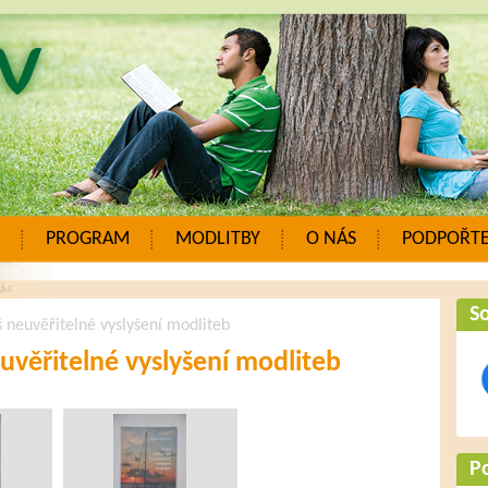
PROGRAM
MODLITBY
O NÁS
PODPOŘTE
So
 neuvěřitelné vyslyšení modliteb
uvěřitelné vyslyšení modliteb
P