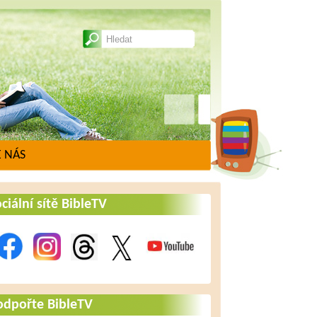
 NÁS
ciální sítě BibleTV
odpořte BibleTV