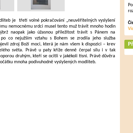
Po
ro
liteb je třetí volné pokračování „neuvěřitelných vyslyšení
Čí
vému nemocnému srdci musel tento muž trávit mnoho hodin
Ví
ýbrž naopak jako úžasnou příležitost trávit s Pánem na
po co nejužším vztahu s Bohem se zrodila jeho služba
Př
jevil zdroj Boží moci, která je nám všem k dispozici – krev
celého světa. Právě u paty kříže denně čerpal sílu i v tak
orou druhým, kteří se ocitli v jakékoli tísni. Právě důvěra
na počátku mnoha podivuhodně vyslyšených modliteb.