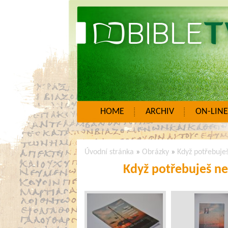
HOME
ARCHIV
ON-LINE
Úvodní stránka
»
Obrázky
»
Když potřebuješ
Když potřebuješ ne