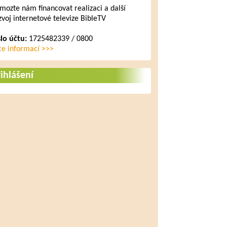
mozte nám financovat realizaci a další
zvoj internetové televize BibleTV
slo účtu:
1725482339 / 0800
ce informací >>>
ihlášení