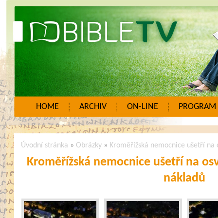
HOME
ARCHIV
ON-LINE
PROGRAM
Úvodní stránka
»
Obrázky
»
Kroměřížská nemocnice ušetří na o
Kroměřížská nemocnice ušetří na osv
nákladů