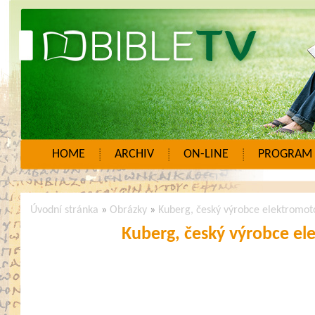
HOME
ARCHIV
ON-LINE
PROGRAM
Úvodní stránka
»
Obrázky
»
Kuberg, český výrobce elektromot
Kuberg, český výrobce el