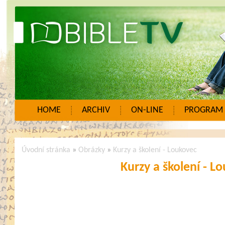
HOME
ARCHIV
ON-LINE
PROGRAM
Úvodní stránka
»
Obrázky
»
Kurzy a školení - Loukovec
Kurzy a školení - L