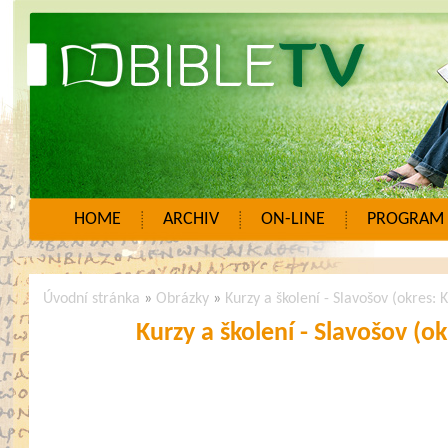
HOME
ARCHIV
ON-LINE
PROGRAM
Úvodní stránka
»
Obrázky
»
Kurzy a školení - Slavošov (okres:
Kurzy a školení - Slavošov (o